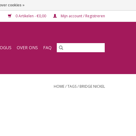
over cookies »
0 Artikelen - €0,00
Mijn account / Registreren
LOGUS
OVER ONS
FAQ
HOME
/
TAGS
/
BRIDGE NICKEL