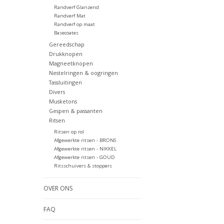
Randverf Glanzend
Randverf Mat
Randverf op maat
Basecoates
Gereedschap
Drukknopen
Magneetknopen
Nestelringen & oogringen
Tassluitingen
Divers
Musketons
Gespen & passanten
Ritsen
Ritsen op rol
Afgewerkte ritsen - BRONS
Afgewerkte ritsen - NIKKEL
Afgewerkte ritsen - GOUD
Ritsschuivers & stoppers
OVER ONS
FAQ