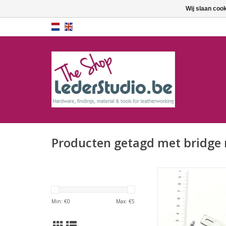
Wij slaan coo
Producten getagd met bridge 
Brug
TOEVOEGEN AAN WI
Min: €
0
Max: €
5