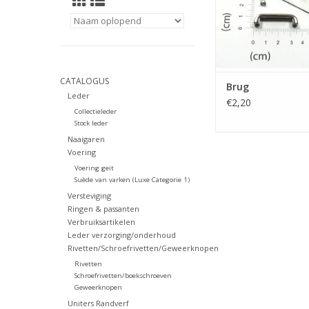
CATALOGUS
Brug
Leder
€2,20
Collectieleder
Stock leder
Naaigaren
Voering
Voering geit
Suède van varken (Luxe Categorie 1)
Versteviging
Ringen & passanten
Verbruiksartikelen
Leder verzorging/onderhoud
Rivetten/Schroefrivetten/Geweerknopen
Rivetten
Schroefrivetten/boekschroeven
Geweerknopen
Uniters Randverf