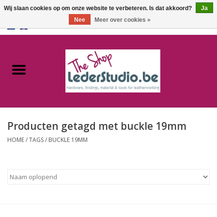
Wij slaan cookies op om onze website te verbeteren. Is dat akkoord?
Ja
Nee
Meer over cookies »
0 Artikelen - €0,00
Home
Catalogus
Over ons
Producten getagd met buckle 19mm
FAQ
HOME
/
TAGS
/
BUCKLE 19MM