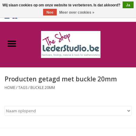
Wij slaan cookies op om onze website te verbeteren. Is dat akkoord?
Ja
Nee
Meer over cookies »
0 Artikelen - €0,00
Home
Catalogus
Over ons
Producten getagd met buckle 20mm
FAQ
HOME
/
TAGS
/
BUCKLE 20MM