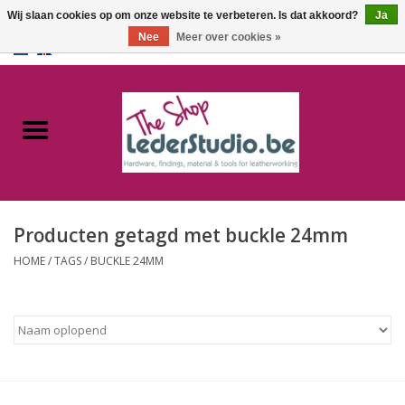
Wij slaan cookies op om onze website te verbeteren. Is dat akkoord?
Ja
Nee
Meer over cookies »
0 Artikelen - €0,00
Home
Catalogus
Over ons
Producten getagd met buckle 24mm
FAQ
HOME
/
TAGS
/
BUCKLE 24MM