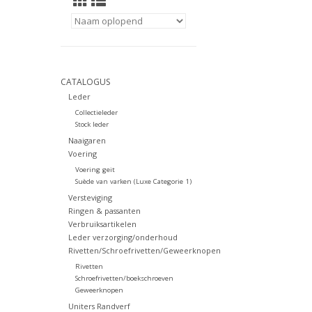
CATALOGUS
Leder
Collectieleder
Stock leder
Naaigaren
Voering
Voering geit
Suède van varken (Luxe Categorie 1)
Versteviging
Ringen & passanten
Verbruiksartikelen
Leder verzorging/onderhoud
Rivetten/Schroefrivetten/Geweerknopen
Rivetten
Schroefrivetten/boekschroeven
Geweerknopen
Uniters Randverf