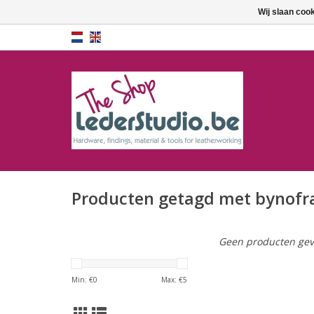
Wij slaan coo
Producten getagd met bynofr
Geen producten gev
Min: €
0
Max: €
5