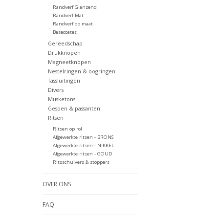
Randverf Glanzend
Randverf Mat
Randverf op maat
Basecoates
Gereedschap
Drukknopen
Magneetknopen
Nestelringen & oogringen
Tassluitingen
Divers
Musketons
Gespen & passanten
Ritsen
Ritsen op rol
Afgewerkte ritsen - BRONS
Afgewerkte ritsen - NIKKEL
Afgewerkte ritsen - GOUD
Ritsschuivers & stoppers
OVER ONS
FAQ