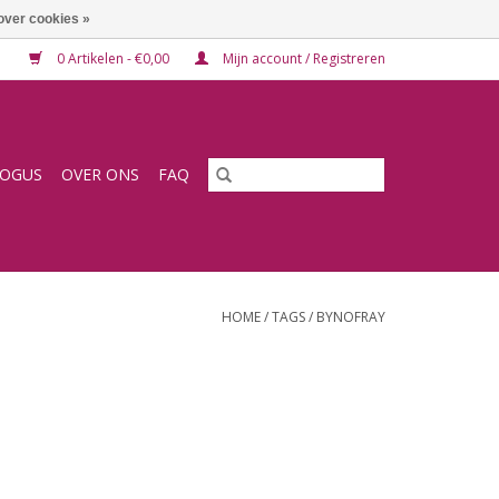
over cookies »
0 Artikelen - €0,00
Mijn account / Registreren
LOGUS
OVER ONS
FAQ
HOME
/
TAGS
/
BYNOFRAY