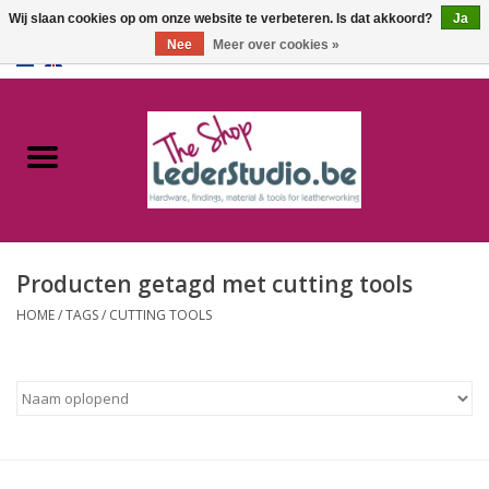
Wij slaan cookies op om onze website te verbeteren. Is dat akkoord?
Ja
Nee
Meer over cookies »
0 Artikelen - €0,00
Home
Catalogus
Over ons
Producten getagd met cutting tools
FAQ
HOME
/
TAGS
/
CUTTING TOOLS