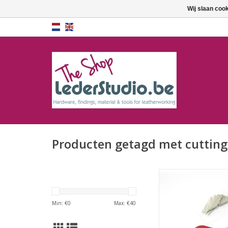
Wij slaan coo
Producten getagd met cutting
Ledermes
TOEVOEGEN AAN WI
Min: €
0
Max: €
40