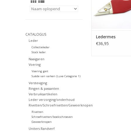
CATALOGUS
Ledermes
Leder
€36,95
Collectieleder
Stock leder
Naaigaren
Voering
Voering geit
Suède van varken (Luxe Categorie 1)
Versteviging
Ringen & passanten
Verbruiksartikelen
Leder verzorging/onderhoud
Rivetten/Schroefrivetten/Geweerknopen
Rivetten
Schroefrivetten/boekschroeven
Geweerknopen
Uniters Randverf