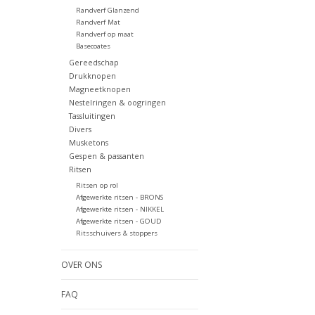
Randverf Glanzend
Randverf Mat
Randverf op maat
Basecoates
Gereedschap
Drukknopen
Magneetknopen
Nestelringen & oogringen
Tassluitingen
Divers
Musketons
Gespen & passanten
Ritsen
Ritsen op rol
Afgewerkte ritsen - BRONS
Afgewerkte ritsen - NIKKEL
Afgewerkte ritsen - GOUD
Ritsschuivers & stoppers
OVER ONS
FAQ