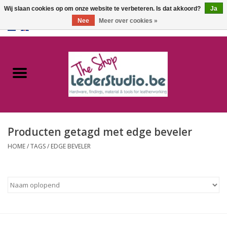
Wij slaan cookies op om onze website te verbeteren. Is dat akkoord?
Ja
Nee
Meer over cookies »
0 Artikelen - €0,00
Home
Catalogus
Over ons
Producten getagd met edge beveler
FAQ
HOME
/
TAGS
/
EDGE BEVELER