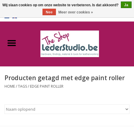
Wij slaan cookies op om onze website te verbeteren. Is dat akkoord?
Ja
Nee
Meer over cookies »
0 Artikelen - €0,00
Home
Catalogus
Over ons
Producten getagd met edge paint roller
FAQ
HOME
/
TAGS
/
EDGE PAINT ROLLER