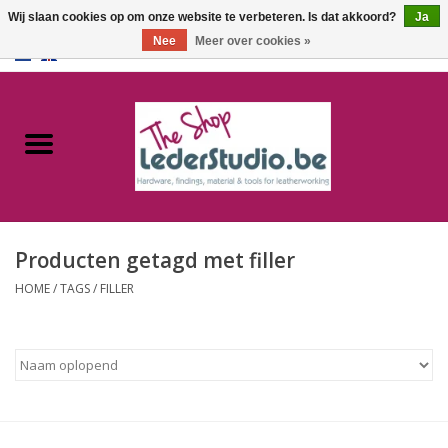
Wij slaan cookies op om onze website te verbeteren. Is dat akkoord?
Ja
Nee
Meer over cookies »
0 Artikelen - €0,00
Home
Catalogus
Over ons
Producten getagd met filler
FAQ
HOME
/
TAGS
/
FILLER