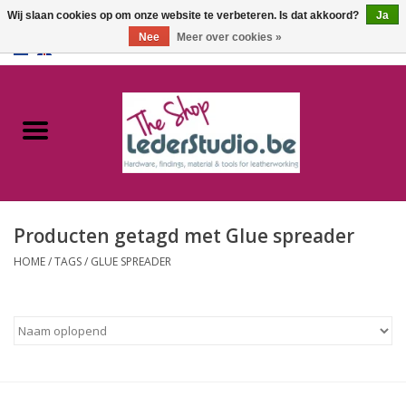
Wij slaan cookies op om onze website te verbeteren. Is dat akkoord?
Ja
Nee
Meer over cookies »
0 Artikelen - €0,00
Home
Catalogus
Over ons
Producten getagd met Glue spreader
FAQ
HOME
/
TAGS
/
GLUE SPREADER