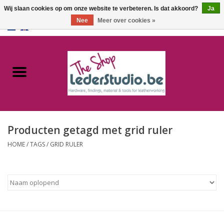
Wij slaan cookies op om onze website te verbeteren. Is dat akkoord?
Ja
Nee
Meer over cookies »
0 Artikelen - €0,00
Home
Catalogus
Over ons
Producten getagd met grid ruler
FAQ
HOME
/
TAGS
/
GRID RULER