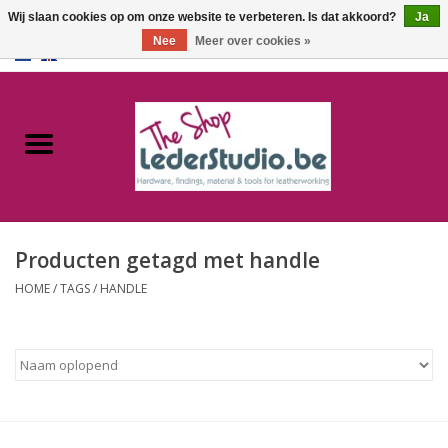
Wij slaan cookies op om onze website te verbeteren. Is dat akkoord?
Ja
Nee
Meer over cookies »
0 Artikelen - €0,00
Home
Catalogus
Over ons
Producten getagd met handle
FAQ
HOME
/
TAGS
/
HANDLE