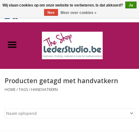
Wij slaan cookies op om onze website te verbeteren. Is dat akkoord?
Ja
Nee
Meer over cookies »
0 Artikelen - €0,00
Home
Catalogus
Over ons
Producten getagd met handvatkern
FAQ
HOME
/
TAGS
/
HANDVATKERN