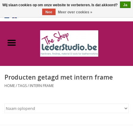
Wij slaan cookies op om onze website te verbeteren. Is dat akkoord?
Ja
Nee
Meer over cookies »
0 Artikelen - €0,00
Home
Catalogus
Over ons
Producten getagd met intern frame
FAQ
HOME
/
TAGS
/
INTERN FRAME