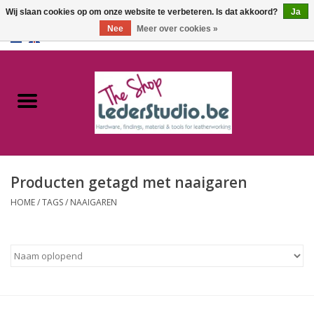
Wij slaan cookies op om onze website te verbeteren. Is dat akkoord?
Ja
Nee
Meer over cookies »
0 Artikelen - €0,00
Home
Catalogus
Over ons
Producten getagd met naaigaren
FAQ
HOME
/
TAGS
/
NAAIGAREN