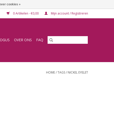
over cookies »
0 Artikelen - €0,00
Mijn account / Registreren
LOGUS
OVER ONS
FAQ
HOME
/
TAGS
/
NICKEL EYELET