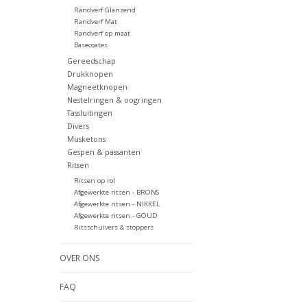
Randverf Glanzend
Randverf Mat
Randverf op maat
Basecoates
Gereedschap
Drukknopen
Magneetknopen
Nestelringen & oogringen
Tassluitingen
Divers
Musketons
Gespen & passanten
Ritsen
Ritsen op rol
Afgewerkte ritsen - BRONS
Afgewerkte ritsen - NIKKEL
Afgewerkte ritsen - GOUD
Ritsschuivers & stoppers
OVER ONS
FAQ