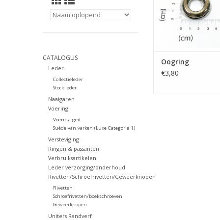
CATALOGUS
Oogring
Leder
€3,80
Collectieleder
Stock leder
Naaigaren
Voering
Voering geit
Suède van varken (Luxe Categorie 1)
Versteviging
Ringen & passanten
Verbruiksartikelen
Leder verzorging/onderhoud
Rivetten/Schroefrivetten/Geweerknopen
Rivetten
Schroefrivetten/boekschroeven
Geweerknopen
Uniters Randverf