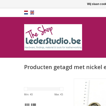
Wij slaan coo
Producten getagd met nickel e
Oogring
Min: €
0
Max: €
5