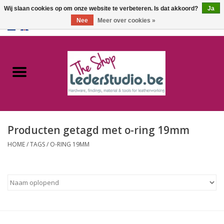
Wij slaan cookies op om onze website te verbeteren. Is dat akkoord?
Ja
Nee
Meer over cookies »
0 Artikelen - €0,00
Home
Catalogus
Over ons
Producten getagd met o-ring 19mm
FAQ
HOME
/
TAGS
/
O-RING 19MM