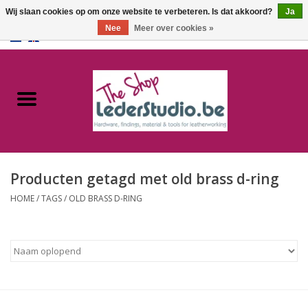
Wij slaan cookies op om onze website te verbeteren. Is dat akkoord?
Ja
Nee
Meer over cookies »
0 Artikelen - €0,00
Home
Catalogus
Over ons
Producten getagd met old brass d-ring
FAQ
HOME
/
TAGS
/
OLD BRASS D-RING