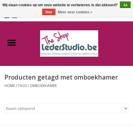
Wij slaan cookies op om onze website te verbeteren. Is dat akkoord?
Ja
Nee
Meer over cookies »
0 Artikelen - €0,00
Home
Catalogus
Over ons
Producten getagd met omboekhamer
FAQ
HOME
/
TAGS
/
OMBOEKHAMER