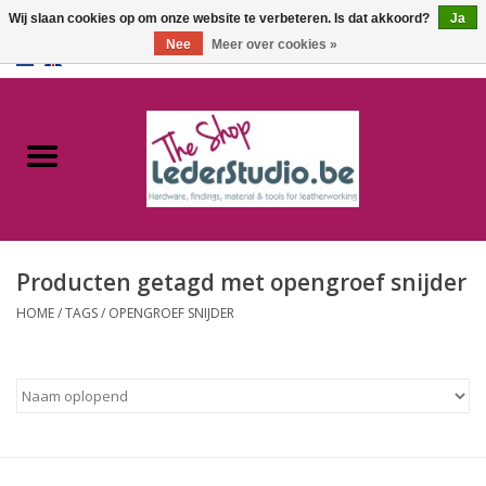
Wij slaan cookies op om onze website te verbeteren. Is dat akkoord?
Ja
Nee
Meer over cookies »
0 Artikelen - €0,00
Home
Catalogus
Over ons
Producten getagd met opengroef snijder
FAQ
HOME
/
TAGS
/
OPENGROEF SNIJDER