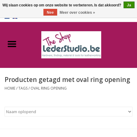
Wij slaan cookies op om onze website te verbeteren. Is dat akkoord?
Ja
Nee
Meer over cookies »
0 Artikelen - €0,00
Home
Catalogus
Over ons
Producten getagd met oval ring opening
FAQ
HOME
/
TAGS
/
OVAL RING OPENING