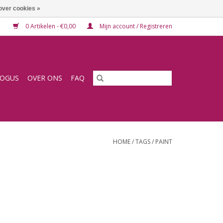
over cookies »
0 Artikelen - €0,00
Mijn account / Registreren
LOGUS
OVER ONS
FAQ
HOME
/
TAGS
/
PAINT