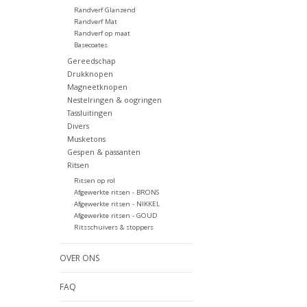
Randverf Glanzend
Randverf Mat
Randverf op maat
Basecoates
Gereedschap
Drukknopen
Magneetknopen
Nestelringen & oogringen
Tassluitingen
Divers
Musketons
Gespen & passanten
Ritsen
Ritsen op rol
Afgewerkte ritsen - BRONS
Afgewerkte ritsen - NIKKEL
Afgewerkte ritsen - GOUD
Ritsschuivers & stoppers
OVER ONS
FAQ