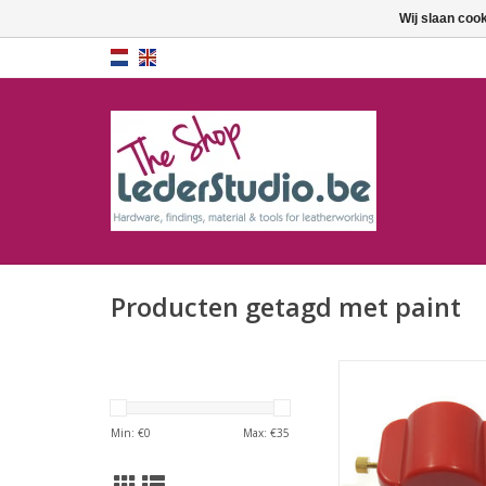
Wij slaan coo
Producten getagd met paint
Randverf bakje me
TOEVOEGEN AAN WI
Min: €
0
Max: €
35