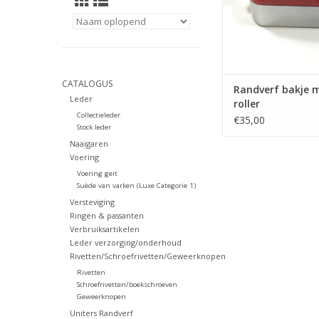
CATALOGUS
Randverf bakje 
Leder
roller
Collectieleder
€35,00
Stock leder
Naaigaren
Voering
Voering geit
Suède van varken (Luxe Categorie 1)
Versteviging
Ringen & passanten
Verbruiksartikelen
Leder verzorging/onderhoud
Rivetten/Schroefrivetten/Geweerknopen
Rivetten
Schroefrivetten/boekschroeven
Geweerknopen
Uniters Randverf