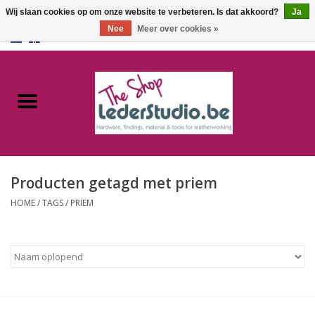
Wij slaan cookies op om onze website te verbeteren. Is dat akkoord?
Ja
Nee
Meer over cookies »
0 Artikelen - €0,00
Home
Catalogus
Over ons
Producten getagd met priem
FAQ
HOME
/
TAGS
/
PRIEM