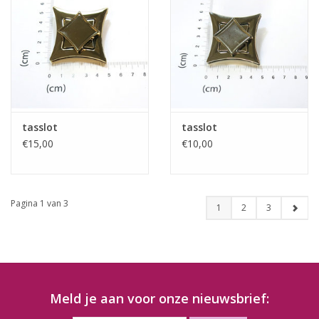
tasslot
tasslot
€15,00
€10,00
Pagina 1 van 3
1
2
3
Meld je aan voor onze nieuwsbrief: