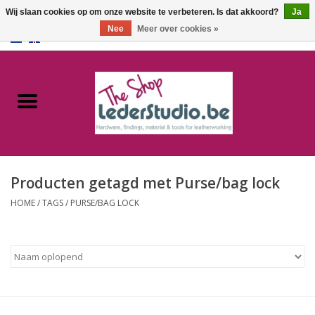
Wij slaan cookies op om onze website te verbeteren. Is dat akkoord?
Ja
Nee
Meer over cookies »
0 Artikelen - €0,00
Home
Catalogus
Over ons
Producten getagd met Purse/bag lock
FAQ
HOME
/
TAGS
/
PURSE/BAG LOCK