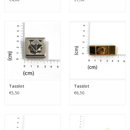
Tasslot
Tasslot
€5,50
€6,50