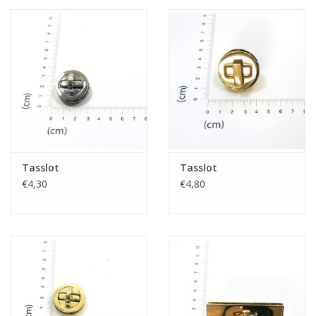
Tasslot
Tasslot
€4,30
€4,80