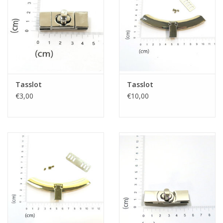
Tasslot
Tasslot
€3,00
€10,00