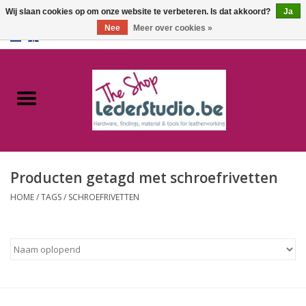
Wij slaan cookies op om onze website te verbeteren. Is dat akkoord?
Ja
Nee
Meer over cookies »
0 Artikelen - €0,00
Home
Catalogus
Over ons
Producten getagd met schroefrivetten
FAQ
HOME
/
TAGS
/
SCHROEFRIVETTEN