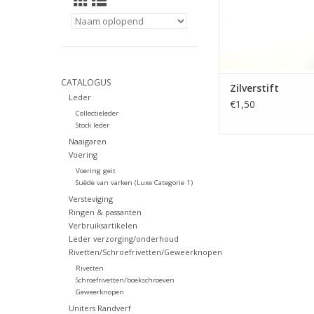
CATALOGUS
Zilverstift
Leder
€1,50
Collectieleder
Stock leder
Naaigaren
Voering
Voering geit
Suède van varken (Luxe Categorie 1)
Versteviging
Ringen & passanten
Verbruiksartikelen
Leder verzorging/onderhoud
Rivetten/Schroefrivetten/Geweerknopen
Rivetten
Schroefrivetten/boekschroeven
Geweerknopen
Uniters Randverf