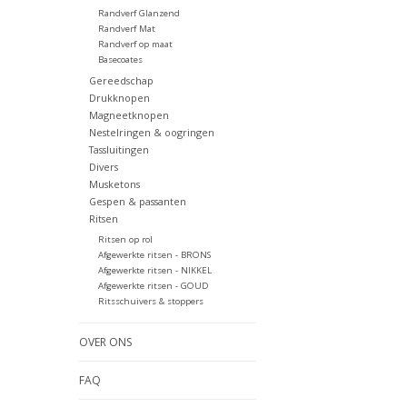
Randverf Glanzend
Randverf Mat
Randverf op maat
Basecoates
Gereedschap
Drukknopen
Magneetknopen
Nestelringen & oogringen
Tassluitingen
Divers
Musketons
Gespen & passanten
Ritsen
Ritsen op rol
Afgewerkte ritsen - BRONS
Afgewerkte ritsen - NIKKEL
Afgewerkte ritsen - GOUD
Ritsschuivers & stoppers
OVER ONS
FAQ