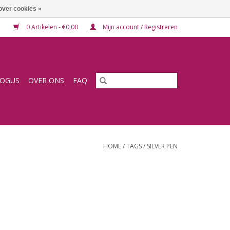
over cookies »
0 Artikelen - €0,00
Mijn account / Registreren
LOGUS
OVER ONS
FAQ
HOME
/
TAGS
/
SILVER PEN