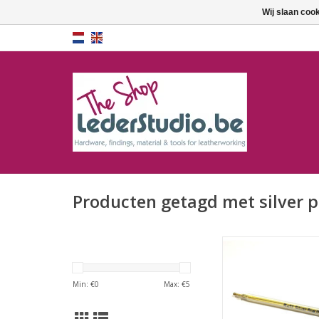
Wij slaan coo
Producten getagd met silver 
Zilverstift
Min: €
0
Max: €
5