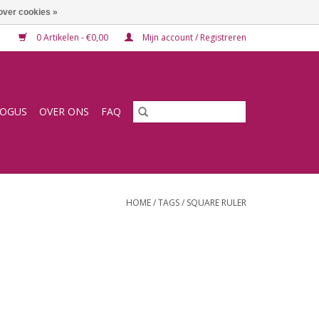
over cookies »
0 Artikelen - €0,00
Mijn account / Registreren
LOGUS
OVER ONS
FAQ
HOME
/
TAGS
/
SQUARE RULER