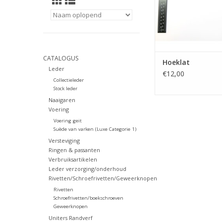
CATALOGUS
Hoeklat
Leder
€12,00
Collectieleder
Stock leder
Naaigaren
Voering
Voering geit
Suède van varken (Luxe Categorie 1)
Versteviging
Ringen & passanten
Verbruiksartikelen
Leder verzorging/onderhoud
Rivetten/Schroefrivetten/Geweerknopen
Rivetten
Schroefrivetten/boekschroeven
Geweerknopen
Uniters Randverf