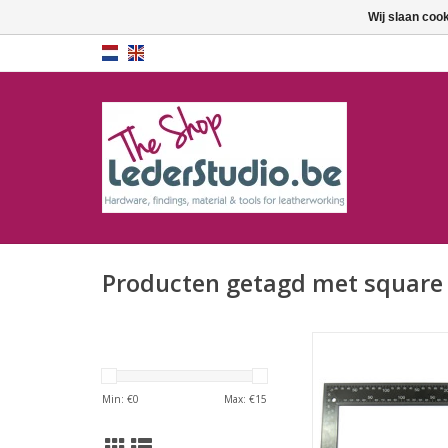
Wij slaan coo
Producten getagd met square 
Hoeklat
TOEVOEGEN AAN WI
Min: €
0
Max: €
15