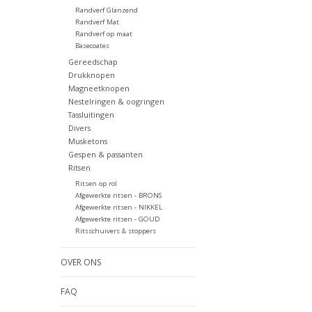
Randverf Glanzend
Randverf Mat
Randverf op maat
Basecoates
Gereedschap
Drukknopen
Magneetknopen
Nestelringen & oogringen
Tassluitingen
Divers
Musketons
Gespen & passanten
Ritsen
Ritsen op rol
Afgewerkte ritsen - BRONS
Afgewerkte ritsen - NIKKEL
Afgewerkte ritsen - GOUD
Ritsschuivers & stoppers
OVER ONS
FAQ