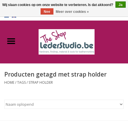
Wij slaan cookies op om onze website te verbeteren. Is dat akkoord?
Ja
Nee
Meer over cookies »
0 Artikelen - €0,00
Home
Catalogus
Over ons
Producten getagd met strap holder
FAQ
HOME
/
TAGS
/
STRAP HOLDER