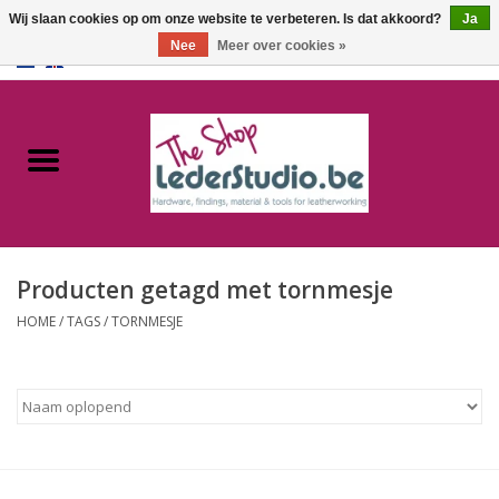
Wij slaan cookies op om onze website te verbeteren. Is dat akkoord?
Ja
Nee
Meer over cookies »
0 Artikelen - €0,00
Home
Catalogus
Over ons
Producten getagd met tornmesje
FAQ
HOME
/
TAGS
/
TORNMESJE