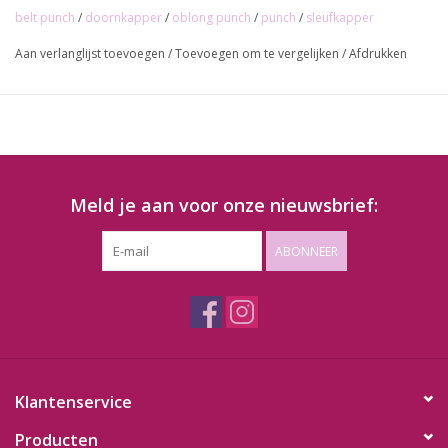
belt punch
/
doornkapper
/
oblong punch
/
punch
/
sleufkapper
Aan verlanglijst toevoegen
/
Toevoegen om te vergelijken
/
Afdrukken
Meld je aan voor onze nieuwsbrief:
ABONNEER
Klantenservice
Producten