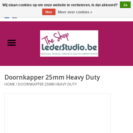
Wij slaan cookies op om onze website te verbeteren. Is dat akkoord?
Ja
Nee
Meer over cookies »
0 Artikelen - €0,00
Home
Catalogus
Over ons
Doornkapper 25mm Heavy Duty
FAQ
HOME
/
DOORNKAPPER 25MM HEAVY DUTY