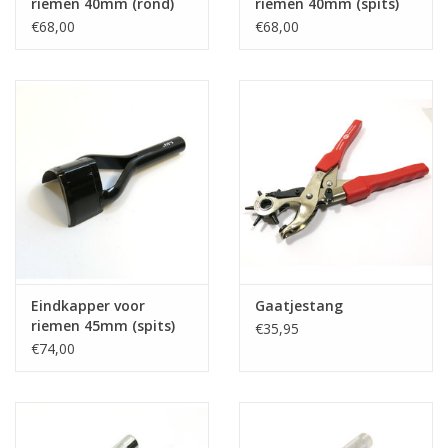
riemen 40mm (rond)
riemen 40mm (spits)
€68,00
€68,00
Eindkapper voor
Gaatjestang
riemen 45mm (spits)
€35,95
€74,00