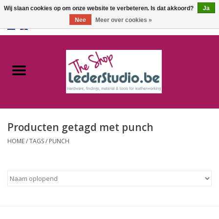
Wij slaan cookies op om onze website te verbeteren. Is dat akkoord?
Ja
Nee
Meer over cookies »
0 Artikelen - €0,00
Home
Catalogus
Over ons
Producten getagd met punch
FAQ
HOME
/
TAGS
/
PUNCH