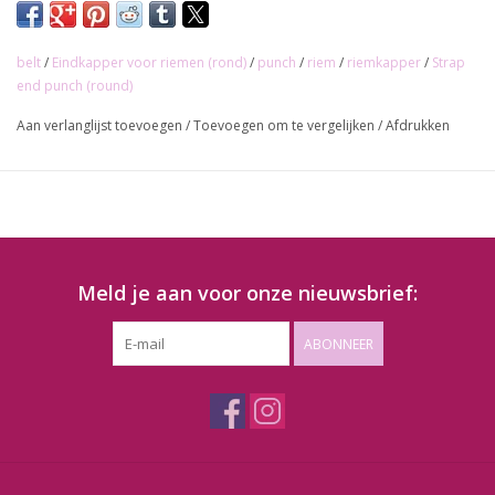
belt
/
Eindkapper voor riemen (rond)
/
punch
/
riem
/
riemkapper
/
Strap
end punch (round)
Aan verlanglijst toevoegen
/
Toevoegen om te vergelijken
/
Afdrukken
Meld je aan voor onze nieuwsbrief:
ABONNEER