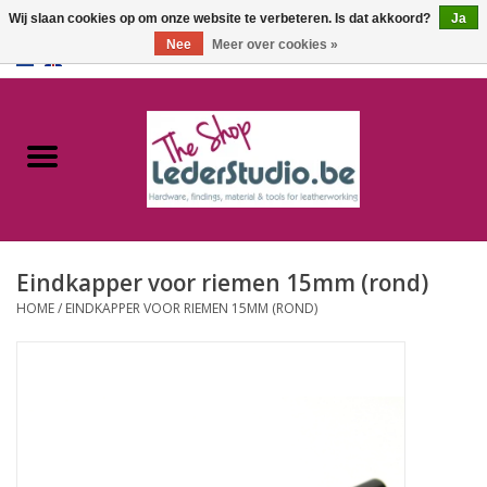
Wij slaan cookies op om onze website te verbeteren. Is dat akkoord?
Ja
Nee
Meer over cookies »
0 Artikelen - €0,00
Home
Catalogus
Over ons
Eindkapper voor riemen 15mm (rond)
FAQ
HOME
/
EINDKAPPER VOOR RIEMEN 15MM (ROND)