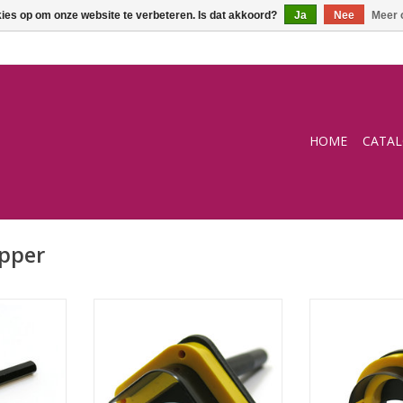
kies op om onze website te verbeteren. Is dat akkoord?
Ja
Nee
Meer 
HOME
CATA
pper
28mm
Eindkapper voor riemen
Eindkapper voo
(driehoek)