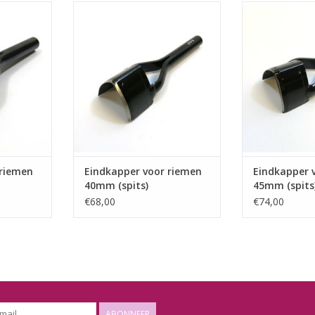
emen 40mm
Eindkapper voor riemen 40mm
Eindkapper vo
(spits)
(sp
NKELWAGEN
TOEVOEGEN AAN WINKELWAGEN
TOEVOEGEN AA
 riemen
Eindkapper voor riemen
Eindkapper 
40mm (spits)
45mm (spits
€68,00
€74,00
ABONNEER