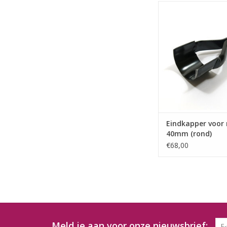
Eindkapper voor ri
(rond)
TOEVOEGEN AAN WI
Eindkapper voor
40mm (rond)
€68,00
Meld je aan voor onze nieuwsbrief: