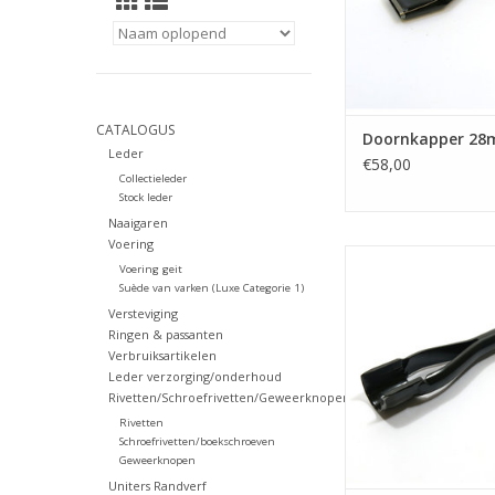
CATALOGUS
Doornkapper 2
Leder
€58,00
Collectieleder
Stock leder
Naaigaren
Voering
Eindkapper voor ri
Voering geit
(rond)
Suède van varken (Luxe Categorie 1)
TOEVOEGEN AAN WI
Versteviging
Ringen & passanten
Verbruiksartikelen
Leder verzorging/onderhoud
Rivetten/Schroefrivetten/Geweerknopen
Rivetten
Schroefrivetten/boekschroeven
Geweerknopen
Uniters Randverf