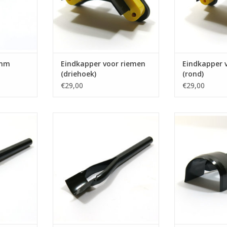
8mm
Eindkapper voor riemen
Eindkapper 
(driehoek)
(rond)
€29,00
€29,00
emen 15mm
Eindkapper voor riemen 15mm
Eindkapper vo
(spits)
(r
NKELWAGEN
TOEVOEGEN AAN WINKELWAGEN
TOEVOEGEN AA