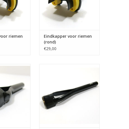
voor riemen
Eindkapper voor riemen
(rond)
€29,00
or riemen 20mm
Eindkapper voor riemen 20mm
ond)
(spits)
N WINKELWAGEN