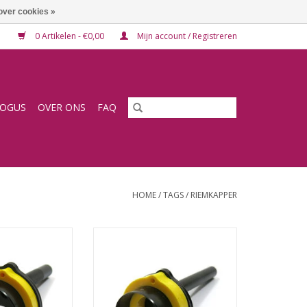
over cookies »
0 Artikelen - €0,00
Mijn account / Registreren
LOGUS
OVER ONS
FAQ
HOME
/
TAGS
/
RIEMKAPPER
r riemen (rond)
Eindkapper voor riemen (rond)