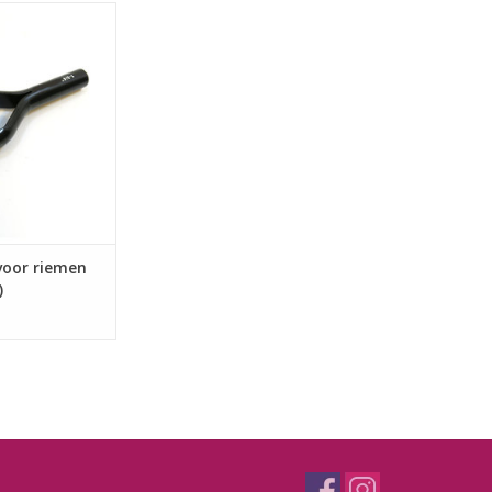
or riemen 45mm
its)
N WINKELWAGEN
voor riemen
)