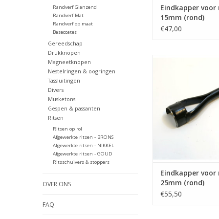
Eindkapper voor
Randverf Glanzend
Randverf Mat
15mm (rond)
Randverf op maat
€47,00
Basecoates
Gereedschap
Drukknopen
Eindkapper voor ri
Magneetknopen
(rond)
Nestelringen & oogringen
Tassluitingen
Divers
Musketons
Gespen & passanten
Ritsen
Ritsen op rol
Afgewerkte ritsen - BRONS
Afgewerkte ritsen - NIKKEL
Afgewerkte ritsen - GOUD
Ritsschuivers & stoppers
Eindkapper voor
25mm (rond)
OVER ONS
€55,50
FAQ