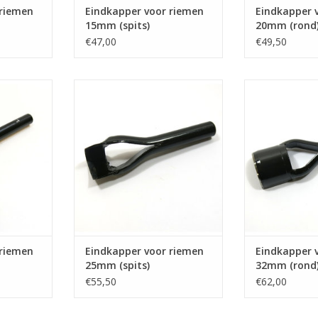
 riemen
Eindkapper voor riemen
Eindkapper 
15mm (spits)
20mm (rond
€47,00
€49,50
emen 25mm
Eindkapper voor riemen 25mm
Eindkapper vo
(spits)
(r
TOEVOEGEN AA
 riemen
Eindkapper voor riemen
Eindkapper 
25mm (spits)
32mm (rond
€55,50
€62,00