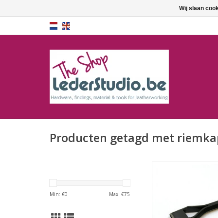
Wij slaan coo
Producten getagd met riemka
Doornkapper 
Min: €
0
Max: €
75