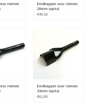
voor riemen
Eindkapper voor riemen
)
20mm (spits)
€49,50
or riemen 32mm
Eindkapper voor riemen 33mm
ond)
(spits)
N WINKELWAGEN
TOEVOEGEN AAN WINKELWAGEN
voor riemen
Eindkapper voor riemen
)
33mm (spits)
€62,00