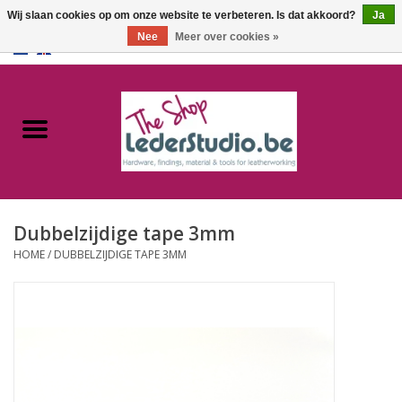
Wij slaan cookies op om onze website te verbeteren. Is dat akkoord?
Ja
Nee
Meer over cookies »
0 Artikelen - €0,00
Home
Catalogus
Over ons
Dubbelzijdige tape 3mm
FAQ
HOME
/
DUBBELZIJDIGE TAPE 3MM