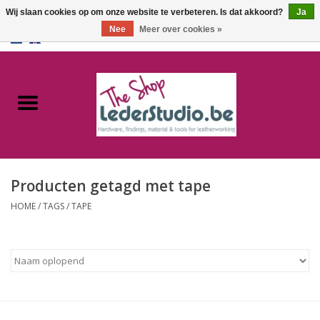
Wij slaan cookies op om onze website te verbeteren. Is dat akkoord?
Ja
Nee
Meer over cookies »
0 Artikelen - €0,00
Home
Catalogus
Over ons
Producten getagd met tape
FAQ
HOME
/
TAGS
/
TAPE