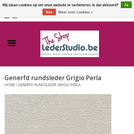
Wij slaan cookies op om onze website te verbeteren. Is dat akkoord?
Ja
Nee
Meer over cookies »
0 Artikelen - €0,00
Home
Catalogus
Over ons
Generfd rundsleder Grigio Perla
FAQ
HOME
/
GENERFD RUNDSLEDER GRIGIO PERLA