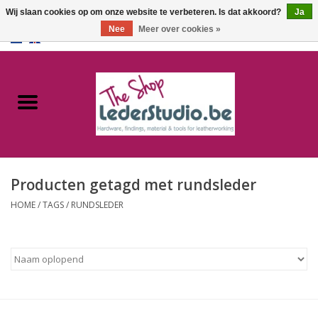
Wij slaan cookies op om onze website te verbeteren. Is dat akkoord?
Ja
Nee
Meer over cookies »
0 Artikelen - €0,00
Home
Catalogus
Over ons
Producten getagd met rundsleder
FAQ
HOME
/
TAGS
/
RUNDSLEDER