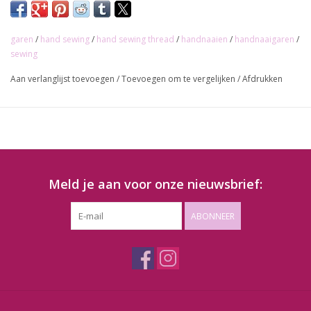
Lengte: 91,4m
garen
/
hand sewing
/
hand sewing thread
/
handnaaien
/
handnaaigaren
/
sewing
Aan verlanglijst toevoegen
/
Toevoegen om te vergelijken
/
Afdrukken
Meld je aan voor onze nieuwsbrief:
ABONNEER