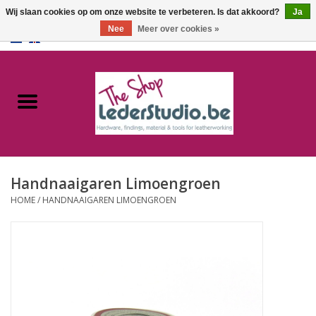
Wij slaan cookies op om onze website te verbeteren. Is dat akkoord?
Ja
Nee
Meer over cookies »
0 Artikelen - €0,00
Home
Catalogus
Over ons
Handnaaigaren Limoengroen
FAQ
HOME
/
HANDNAAIGAREN LIMOENGROEN