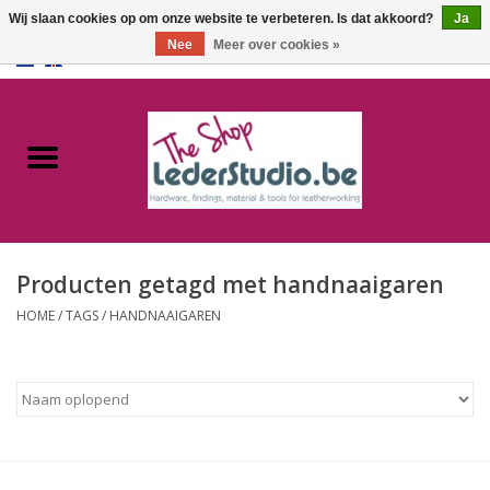
Wij slaan cookies op om onze website te verbeteren. Is dat akkoord?
Ja
Nee
Meer over cookies »
0 Artikelen - €0,00
Home
Catalogus
Over ons
Producten getagd met handnaaigaren
FAQ
HOME
/
TAGS
/
HANDNAAIGAREN