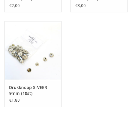
€2,00
€3,00
Drukknoop S-VEER
9mm (10st)
€1,80