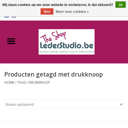
Wij slaan cookies op om onze website te verbeteren. Is dat akkoord?
Ja
Nee
Meer over cookies »
0 Artikelen - €0,00
Home
Catalogus
Over ons
Producten getagd met drukknoop
FAQ
HOME
/
TAGS
/
DRUKKNOOP