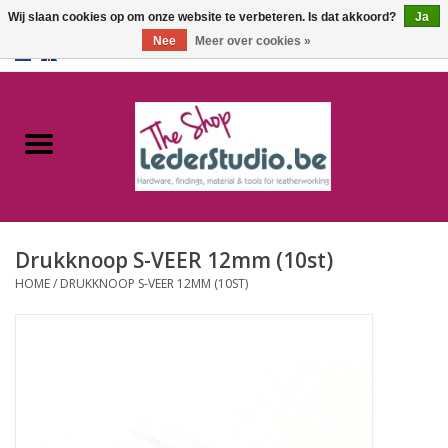
Wij slaan cookies op om onze website te verbeteren. Is dat akkoord?
Ja
Nee
Meer over cookies »
0 Artikelen - €0,00
Home
Catalogus
Over ons
Drukknoop S-VEER 12mm (10st)
FAQ
HOME
/
DRUKKNOOP S-VEER 12MM (10ST)