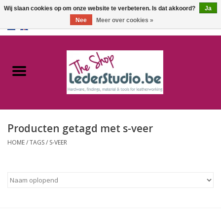
Wij slaan cookies op om onze website te verbeteren. Is dat akkoord?
Ja
Nee
Meer over cookies »
0 Artikelen - €0,00
Home
Catalogus
Over ons
Producten getagd met s-veer
FAQ
HOME
/
TAGS
/
S-VEER