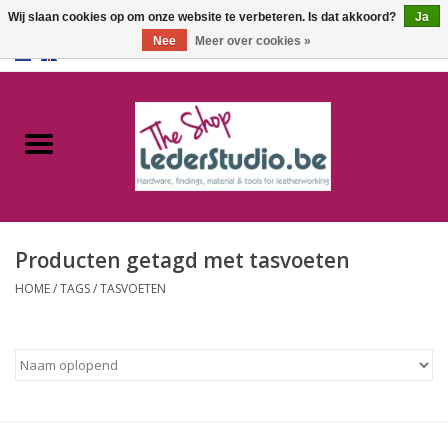
Wij slaan cookies op om onze website te verbeteren. Is dat akkoord?
Ja
Nee
Meer over cookies »
0 Artikelen - €0,00
Home
Catalogus
Over ons
Producten getagd met tasvoeten
FAQ
HOME
/
TAGS
/
TASVOETEN