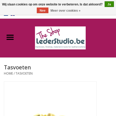
Wij slaan cookies op om onze website te verbeteren. Is dat akkoord?
Ja
Nee
Meer over cookies »
0 Artikelen - €0,00
Home
Catalogus
Over ons
Tasvoeten
FAQ
HOME
/
TASVOETEN