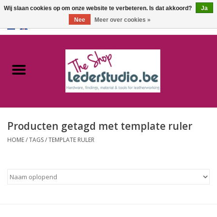
Wij slaan cookies op om onze website te verbeteren. Is dat akkoord?
Ja
Nee
Meer over cookies »
0 Artikelen - €0,00
Home
Catalogus
Over ons
Producten getagd met template ruler
FAQ
HOME
/
TAGS
/
TEMPLATE RULER