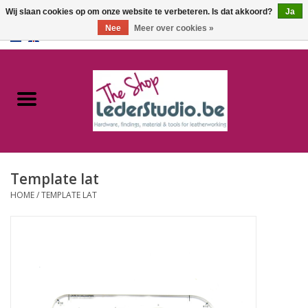
Wij slaan cookies op om onze website te verbeteren. Is dat akkoord?
Ja
Nee
Meer over cookies »
0 Artikelen - €0,00
Home
Catalogus
Over ons
Template lat
FAQ
HOME
/
TEMPLATE LAT