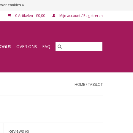
over cookies »
0 Artikelen - €0,00
Mijn account / Registreren
LOGUS
OVER ONS
FAQ
HOME
/
TASSLOT
Reviews
(0)