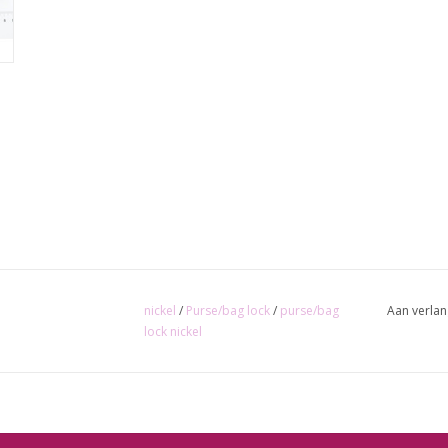
nickel
/
Purse/bag lock
/
purse/bag
Aan verlan
lock nickel