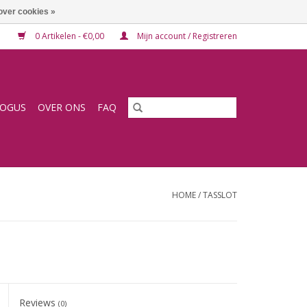
over cookies »
0 Artikelen - €0,00
Mijn account / Registreren
LOGUS
OVER ONS
FAQ
HOME
/
TASSLOT
Reviews
(0)