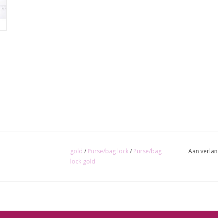
gold
/
Purse/bag lock
/
Purse/bag
Aan verlan
lock gold